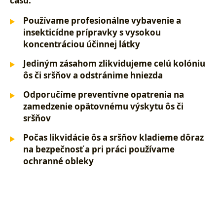
času.
Používame profesionálne vybavenie a
insekticídne prípravky s vysokou
koncentráciou účinnej látky
Jediným zásahom zlikvidujeme celú kolóniu
ôs či sršňov a odstránime hniezda
Odporučíme preventívne opatrenia na
zamedzenie opätovnému výskytu ôs či
sršňov
Počas likvidácie ôs a sršňov kladieme dôraz
na bezpečnosť a pri práci používame
ochranné obleky