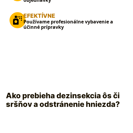
objednávky
EFEKTÍVNE
Používame profesionálne vybavenie a
účinné prípravky
Ako prebieha dezinsekcia ôs či
sršňov a odstránenie hniezda?