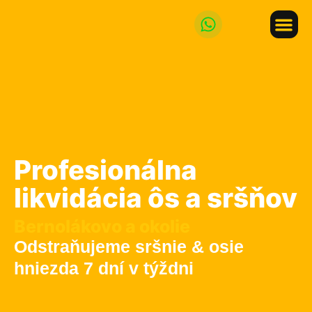
LIKVIDÁCI
LIKVIDÁCIA ÔS
Profesionálna
likvidácia ôs a sršňov
Bernolákovo a okolie
Odstraňujeme sršnie & osie
hniezda 7 dní v týždni