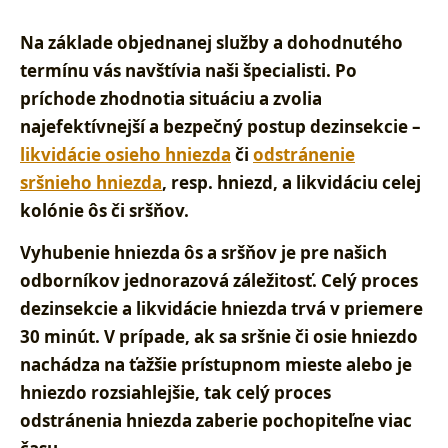
Na základe objednanej služby a dohodnutého
termínu vás navštívia naši špecialisti. Po
príchode zhodnotia situáciu a zvolia
najefektívnejší a bezpečný postup dezinsekcie –
likvidácie osieho hniezda
či
odstránenie
sršnieho hniezda
, resp. hniezd, a likvidáciu celej
kolónie ôs či sršňov.
Vyhubenie hniezda ôs a sršňov je pre našich
odborníkov jednorazová záležitosť
. Celý proces
dezinsekcie a likvidácie hniezda trvá v priemere
30 minút. V prípade, ak sa sršnie či osie hniezdo
nachádza na ťažšie prístupnom mieste alebo je
hniezdo rozsiahlejšie, tak celý proces
odstránenia hniezda zaberie pochopiteľne viac