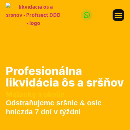
LIKVIDÁCI
LIKVIDÁCIA ÔS
Profesionálna
likvidácia ôs a sršňov
Malacky a okolie
Odstraňujeme sršnie & osie
hniezda 7 dní v týždni