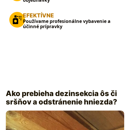
objednávky
EFEKTÍVNE
Používame profesionálne vybavenie a
účinné prípravky
Ako prebieha dezinsekcia ôs či
sršňov a odstránenie hniezda?