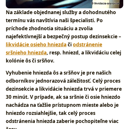
Na základe objednanej služby a dohodnutého
termínu vás navštívia naši špecialisti. Po
príchode zhodnotia situáciu a zvolia
najefektívnejší a bezpečný postup dezinsekcie –
likvidácie osieho hniezda
či
odstránenie
sršnieho hniezda
, resp. hniezd, a likvidáciu celej
kolónie ôs či sršňov.
Vyhubenie hniezda ôs a sršňov je pre našich
odborníkov jednorazová záležitosť
. Celý proces
dezinsekcie a likvidácie hniezda trvá v priemere
30 minút. V prípade, ak sa sršnie či osie hniezdo
nachádza na ťažšie prístupnom mieste alebo je
hniezdo rozsiahlejšie, tak celý proces
odstránenia hniezda zaberie pochopiteľne viac