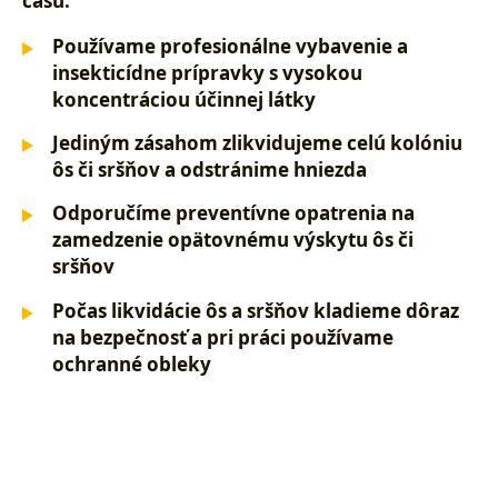
času.
Používame profesionálne vybavenie a
insekticídne prípravky s vysokou
koncentráciou účinnej látky
Jediným zásahom zlikvidujeme celú kolóniu
ôs či sršňov a odstránime hniezda
Odporučíme preventívne opatrenia na
zamedzenie opätovnému výskytu ôs či
sršňov
Počas likvidácie ôs a sršňov kladieme dôraz
na bezpečnosť a pri práci používame
ochranné obleky