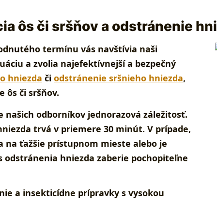
ia ôs či sršňov a odstránenie hn
odnutého termínu vás navštívia naši
tuáciu a zvolia najefektívnejší a bezpečný
ho hniezda
či
odstránenie sršnieho hniezda
,
e ôs či sršňov.
e našich odborníkov jednorazová záležitosť
.
 hniezda trvá v priemere 30 minút. V prípade,
za na ťažšie prístupnom mieste alebo je
es odstránenia hniezda zaberie pochopiteľne
ie a insekticídne prípravky s vysokou