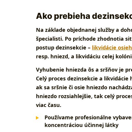
Ako prebieha dezinsekc
Na základe objednanej služby a doh
špecialisti. Po príchode zhodnotia si
postup dezinsekcie –
likvidácie osie
resp. hniezd, a likvidáciu celej kolóni
Vyhubenie hniezda ôs a sršňov je pr
Celý proces dezinsekcie a likvidácie
ak sa sršnie či osie hniezdo nachád
hniezdo rozsiahlejšie, tak celý proc
viac času.
Používame profesionálne vybaven
koncentráciou účinnej látky