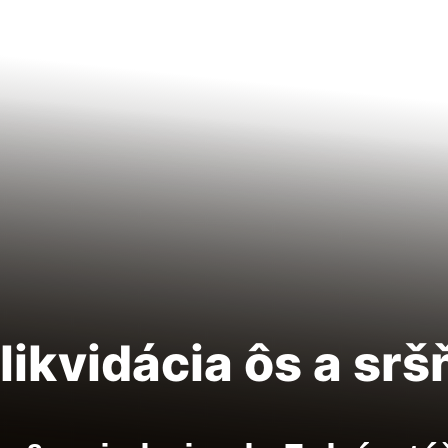
likvidácia ôs a srš