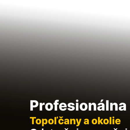
Profesionálna 
Topoľčany a okolie