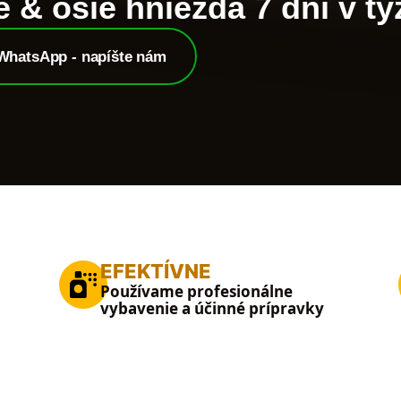
 & osie hniezda 7 dní v tý
WhatsApp - napíšte nám
EFEKTÍVNE
Používame profesionálne
vybavenie a účinné prípravky