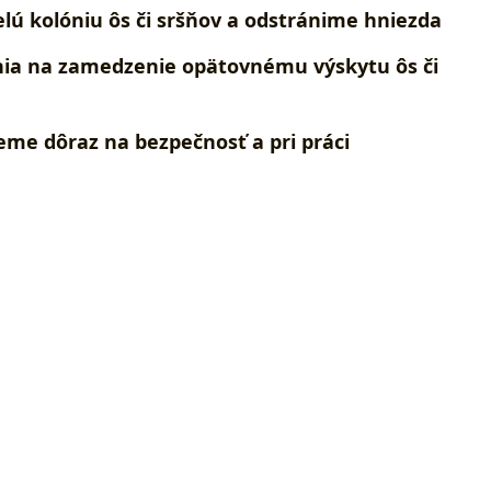
lú kolóniu ôs či sršňov a odstránime hniezda
ia na zamedzenie opätovnému výskytu ôs či
ieme dôraz na bezpečnosť a pri práci