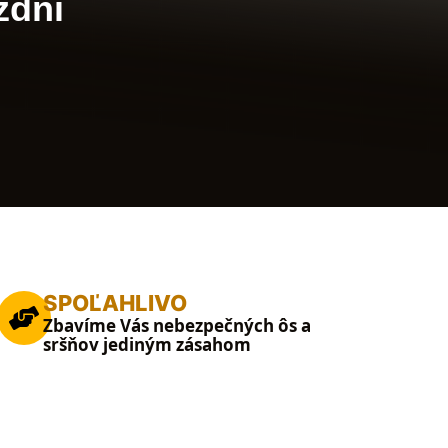
ždni
SPOĽAHLIVO
Zbavíme Vás nebezpečných ôs a
sršňov jediným zásahom