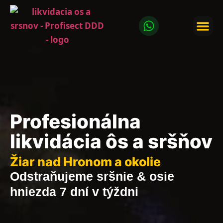
LIKVIDÁCI
LIKVIDÁCIA ÔS
Profesionálna
likvidácia ôs a sršňov
Žiar nad Hronom a okolie
Odstraňujeme sršnie & osie
hniezda 7 dní v týždni