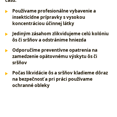
času.
Používame profesionálne vybavenie a
insekticídne prípravky s vysokou
koncentráciou účinnej látky
Jediným zásahom zlikvidujeme celú kolóniu
ôs či sršňov a odstránime hniezda
Odporučíme preventívne opatrenia na
zamedzenie opätovnému výskytu ôs či
sršňov
Počas likvidácie ôs a sršňov kladieme dôraz
na bezpečnosť a pri práci používame
ochranné obleky