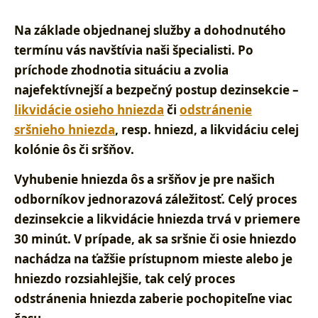
Na základe objednanej služby a dohodnutého
termínu vás navštívia naši špecialisti. Po
príchode zhodnotia situáciu a zvolia
najefektívnejší a bezpečný postup dezinsekcie –
likvidácie osieho hniezda
či
odstránenie
sršnieho hniezda
, resp. hniezd, a likvidáciu celej
kolónie ôs či sršňov.
Vyhubenie hniezda ôs a sršňov je pre našich
odborníkov jednorazová záležitosť
. Celý proces
dezinsekcie a likvidácie hniezda trvá v priemere
30 minút. V prípade, ak sa sršnie či osie hniezdo
nachádza na ťažšie prístupnom mieste alebo je
hniezdo rozsiahlejšie, tak celý proces
odstránenia hniezda zaberie pochopiteľne viac