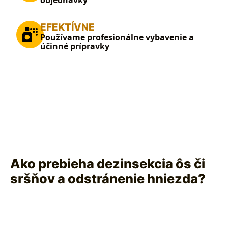
objednávky
EFEKTÍVNE
Používame profesionálne vybavenie a
účinné prípravky
Ako prebieha dezinsekcia ôs či
sršňov a odstránenie hniezda?