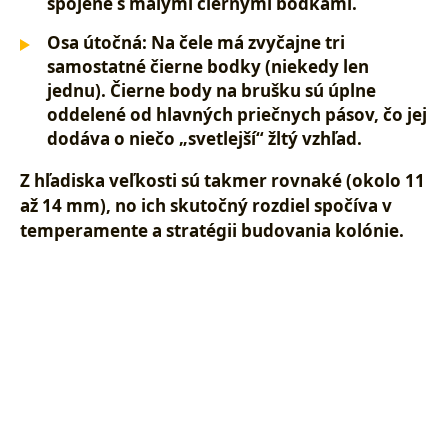
spojené s malými čiernymi bodkami.
Osa útočná:
Na čele má zvyčajne
tri
samostatné čierne bodky
(niekedy len
jednu). Čierne body na brušku sú úplne
oddelené od hlavných priečnych pásov, čo jej
dodáva o niečo „svetlejší“ žltý vzhľad.
Z hľadiska veľkosti sú takmer rovnaké (okolo 11
až 14 mm), no ich skutočný rozdiel spočíva v
temperamente a stratégii budovania kolónie.