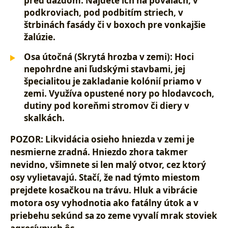
pred dažďom. Nájdete ich na
povalách, v
podkroviach, pod podbitím striech, v
štrbinách fasády či v boxoch pre vonkajšie
žalúzie.
Osa útočná (Skrytá hrozba v zemi):
Hoci
nepohrdne ani ľudskými stavbami, jej
špecialitou je
zakladanie kolónií priamo v
zemi.
Využíva opustené nory po hlodavcoch,
dutiny pod koreňmi stromov či diery v
skalkách.
POZOR:
Likvidácia osieho hniezda v zemi je
nesmierne zradná. Hniezdo zhora takmer
nevidno, všimnete si len malý otvor, cez ktorý
osy vylietavajú. Stačí, že nad týmto miestom
prejdete
kosačkou na trávu.
Hluk a vibrácie
motora osy vyhodnotia ako fatálny útok a v
priebehu sekúnd sa zo zeme vyvalí mrak stoviek