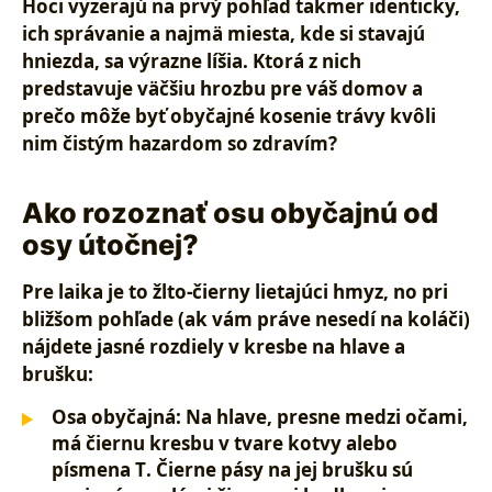
Hoci vyzerajú na prvý pohľad takmer identicky,
ich správanie a najmä miesta, kde si stavajú
hniezda, sa výrazne líšia. Ktorá z nich
predstavuje väčšiu hrozbu pre váš domov a
prečo môže byť obyčajné kosenie trávy kvôli
nim čistým hazardom so zdravím?
Ako rozoznať osu obyčajnú od
osy útočnej?
Pre laika je to žlto-čierny lietajúci hmyz, no pri
bližšom pohľade (ak vám práve nesedí na koláči)
nájdete jasné rozdiely v kresbe na hlave a
brušku:
Osa obyčajná:
Na hlave, presne medzi očami,
má čiernu
kresbu v tvare kotvy alebo
písmena T
. Čierne pásy na jej brušku sú