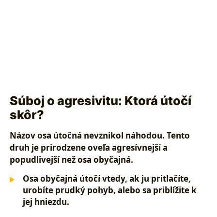
Súboj o agresivitu: Ktorá útočí
skôr?
Názov
osa útočná
nevznikol náhodou. Tento
druh je prirodzene
oveľa agresívnejší
a
popudlivejší než osa obyčajná.
Osa obyčajná
útočí vtedy, ak ju pritlačíte,
urobíte prudký pohyb, alebo sa priblížite k
jej hniezdu.