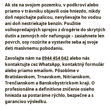
Ak ste na svojom pozemku, v podkroví alebo
priamo v trávniku objavili osie hniezdo,
nikdy
doň nepichajte palicou, nevylievajte ho vodou
ani doň nestriekajte benzín
. Použitie
voľnopredajných sprejov z drogérie do skrytých
dutín a zemných nôr nefunguje – zasiahnete len
povrch, osy rozúrite a vystavíte seba aj svoje
deti masívnemu pobodaniu.
Zavolajte nám na
0944 454 042
alebo nás
kontaktujte cez WhatsApp, kontaktný formulár
alebo priamo emailom. Pôsobíme v
Bratislavskom, Trnavskom, Nitrianskom,
Trenčianskom a Banskobystrickom kraji. O
profesionálne a definitívne zničenie osieho
hniezda sa postaráme rýchlo, bezpečne a s
garanciou výsledku.