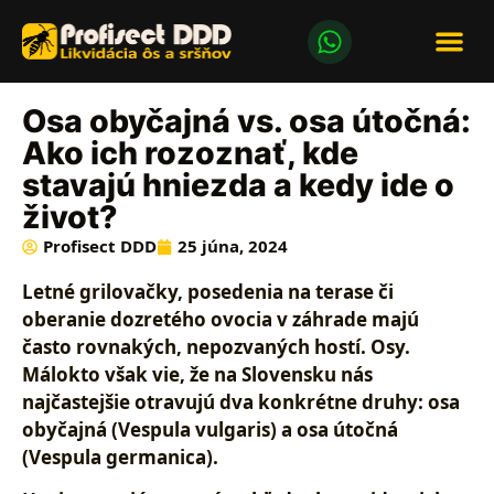
LIKVIDÁCI
LIKVIDÁCIA ÔS
Osa obyčajná vs. osa útočná:
Ako ich rozoznať, kde
stavajú hniezda a kedy ide o
život?
Profisect DDD
25 júna, 2024
Letné grilovačky, posedenia na terase či
oberanie dozretého ovocia v záhrade majú
často rovnakých, nepozvaných hostí. Osy.
Málokto však vie, že na Slovensku nás
najčastejšie otravujú dva konkrétne druhy:
osa
obyčajná
(Vespula vulgaris) a
osa útočná
(Vespula germanica).