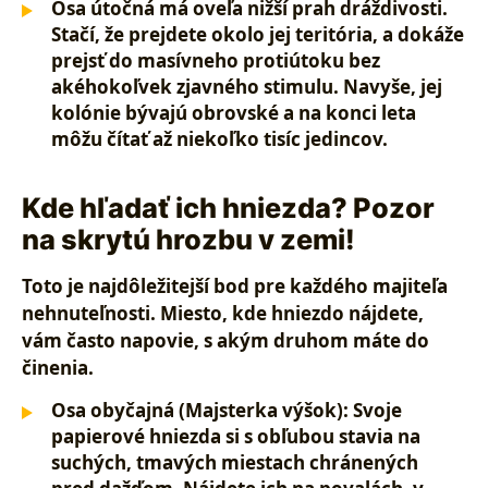
Osa útočná
má oveľa nižší prah dráždivosti.
Stačí, že prejdete okolo jej teritória, a dokáže
prejsť do masívneho protiútoku bez
akéhokoľvek zjavného stimulu. Navyše, jej
kolónie bývajú obrovské a na konci leta
môžu čítať až niekoľko tisíc jedincov.
Kde hľadať ich hniezda? Pozor
na skrytú hrozbu v zemi!
Toto je najdôležitejší bod pre každého majiteľa
nehnuteľnosti. Miesto, kde hniezdo nájdete,
vám často napovie, s akým druhom máte do
činenia.
Osa obyčajná (Majsterka výšok):
Svoje
papierové hniezda si s obľubou stavia na
suchých, tmavých miestach chránených