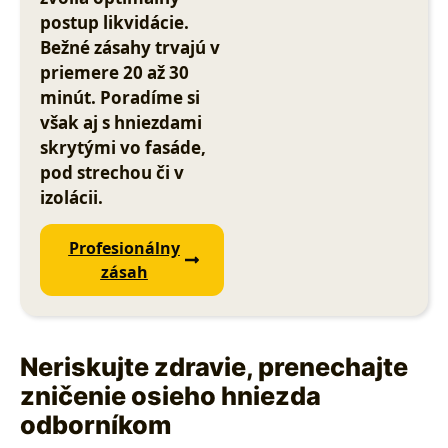
postup likvidácie.
Bežné zásahy trvajú v
priemere 20 až 30
minút. Poradíme si
však aj s hniezdami
skrytými vo fasáde,
pod strechou či v
izolácii.
Profesionálny
zásah
Neriskujte zdravie, prenechajte
zničenie osieho hniezda
odborníkom