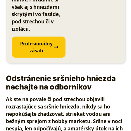
však aj s hniezdami
skrytými vo fasáde,
pod strechou či v
izolácii.
Profesionálny
zásah
Odstránenie sršnieho hniezda
nechajte na odborníkov
Ak ste na povale či pod strechou objavili
rozrastajúce sa sršnie hniezdo,
nikdy sa ho
nepokúšajte zhadzovať, striekať vodou ani
bežným sprejom z hobby marketu
. Sršne v noci
nespia, len odpočívajú, a amatérsky útok na ich