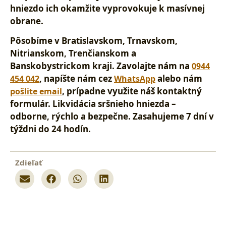
hniezdo ich okamžite vyprovokuje k masívnej
obrane.
Pôsobíme v Bratislavskom, Trnavskom,
Nitrianskom, Trenčianskom a
Banskobystrickom kraji
. Zavolajte nám na
0944
, napíšte nám cez
alebo nám
454 042
WhatsApp
, prípadne využite náš kontaktný
pošlite email
formulár. Likvidácia sršnieho hniezda –
odborne, rýchlo a bezpečne.
Zasahujeme 7 dní v
týždni do 24 hodín
.
Zdieľať