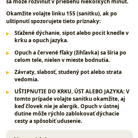
sa môže rozvinúť v priebehu niekoľkých minút.
Okamžite volajte linku 155 (sanitku), ak po
uštipnutí spozorujete tieto príznaky:
Sťažené dýchanie, sipot alebo pocit knedle v
krku a opuch jazyka.
Opuch a červené fľaky (žihľavka) sa šíria po
celom tele, nielen v mieste bodnutia.
Závraty, slabosť, studený pot alebo strata
vedomia.
UŠTIPNUTIE DO KRKU, ÚST ALEBO JAZYKA:
V
tomto prípade volajte sanitku okamžite, aj
keď človek nie je alergik. Opuch v ústnej
dutine môže rýchlo zablokovať dýchacie
cesty a spôsobiť udusenie.