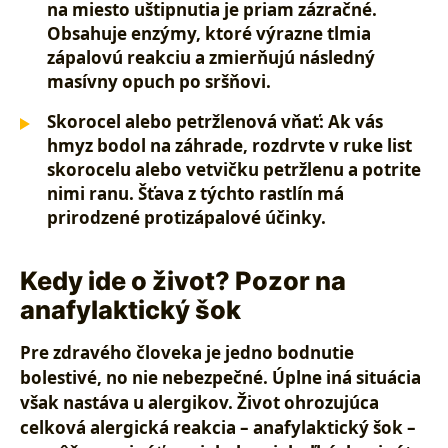
na miesto uštipnutia je priam zázračné.
Obsahuje enzýmy, ktoré výrazne tlmia
zápalovú reakciu a zmierňujú následný
masívny opuch po sršňovi.
Skorocel alebo petržlenová vňať:
Ak vás
hmyz bodol na záhrade, rozdrvte v ruke list
skorocelu alebo vetvičku petržlenu a potrite
nimi ranu. Šťava z týchto rastlín má
prirodzené protizápalové účinky.
Kedy ide o život? Pozor na
anafylaktický šok
Pre zdravého človeka je jedno bodnutie
bolestivé, no nie nebezpečné. Úplne iná situácia
však nastáva u alergikov. Život ohrozujúca
celková alergická reakcia –
anafylaktický šok
–