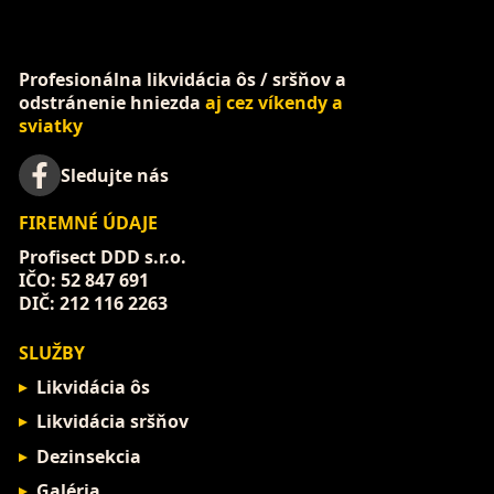
Profesionálna likvidácia ôs / sršňov a
odstránenie hniezda
aj cez víkendy a
sviatky
Sledujte nás
FIREMNÉ ÚDAJE
Profisect DDD s.r.o.
IČO: 52 847 691
DIČ: 212 116 2263
SLUŽBY
Likvidácia ôs
Likvidácia sršňov
Dezinsekcia
Galéria