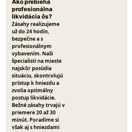
Ako prebieha
profesionálna
likvidácia ôs?
Zásahy realizujeme
už do 24 hodín,
bezpečne a s
profesionálnym
vybavením. Naši
špecialisti na mieste
najskôr posúdia
situáciu, skontrolujú
prístup k hniezdu a
zvolia optimálny
postup likvidácie.
Bežné zásahy trvajú v
priemere 20 až 30
minút. Poradíme si
však aj s hniezdami