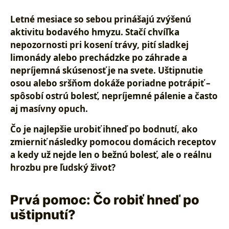
Letné mesiace so sebou prinášajú zvýšenú
aktivitu bodavého hmyzu. Stačí chvíľka
nepozornosti pri kosení trávy, pití sladkej
limonády alebo prechádzke po záhrade a
nepríjemná skúsenosť je na svete.
Uštipnutie
osou
alebo sršňom dokáže poriadne potrápiť –
spôsobí ostrú bolesť, nepríjemné pálenie a často
aj masívny opuch.
Čo je najlepšie urobiť ihneď po bodnutí, ako
zmierniť následky pomocou domácich receptov
a kedy už nejde len o bežnú bolesť, ale o reálnu
hrozbu pre ľudský život?
Prvá pomoc: Čo robiť hneď po
uštipnutí?