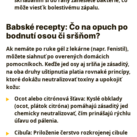
škriabaním si do rany zanesiete baktérie, čo
môže viesť k bolestivému zápalu.
Babské recepty: Čo na opuch po
bodnutí osou či sršňom?
Ak nemáte po ruke gél z lekárne (napr. Fenistil),
môžete siahnuť po overených domácich
pomocníkoch. Keďže jed osy aj sršňa je zásaditý,
na oba druhy uštipnutia platia rovnaké princípy,
ktoré dokážu neutralizovať toxíny a upokojiť
kožu:
Ocot alebo citrónová šťava:
Kyslé obklady
(ocot, plátok citróna) pomáhajú zásaditý jed
chemicky neutralizovať, čím prinášajú rýchlu
úľavu od pálenia.
Cibuľa:
Priloženie čerstvo rozkrojenej cibule