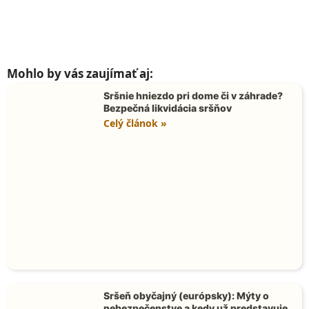
Mohlo by vás zaujímať aj:
Sršnie hniezdo pri dome či v záhrade?
Bezpečná likvidácia sršňov
Celý článok »
Sršeň obyčajný (európsky): Mýty o
nebezpečenstve a kedy už predstavuje