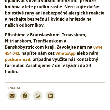
opakovať s oveľa väčšou intenzitou, pretože
kolónia v lete prudko rastie. Neriskujte ďalšie
bolestivé rany ani nebezpečné alergické reakcie
a nechajte bezpečnú likvidáciu hniezda na
našich odborníkov.
Pôsobíme v Bratislavskom, Trnavskom,
Nitrianskom, Trenčianskom a
Banskobystrickom kraji
. Zavolajte nám na
0944
, napíšte nám cez
alebo nám
454 042
WhatsApp
, prípadne využite náš kontaktný
pošlite email
formulár.
Zasahujeme 7 dní v týždni do 24
hodín
.
Zdieľať