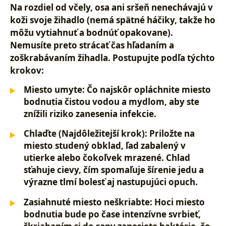
Na rozdiel od včely, osa ani sršeň nenechávajú v
koži svoje žihadlo (nemá spätné háčiky, takže ho
môžu vytiahnuť a bodnúť opakovane).
Nemusíte preto strácať čas hľadaním a
zoškrabávaním žihadla. Postupujte podľa týchto
krokov:
Miesto umyte:
Čo najskôr opláchnite miesto
bodnutia čistou vodou a mydlom, aby ste
znížili riziko zanesenia infekcie.
Chlaďte (Najdôležitejší krok):
Priložte na
miesto studený obklad, ľad zabalený v
utierke alebo čokoľvek mrazené. Chlad
sťahuje cievy, čím spomaľuje šírenie jedu a
výrazne tlmí bolesť aj nastupujúci opuch.
Zasiahnuté miesto neškriabte:
Hoci miesto
bodnutia bude po čase intenzívne svrbieť,